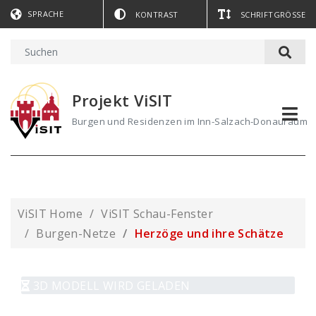
SPRACHE
KONTRAST
SCHRIFTGRÖSSE
Projekt ViSIT
Burgen und Residenzen im Inn-Salzach-Donauraum
ViSIT Home
ViSIT Schau-Fenster
Burgen-Netze
Herzöge und ihre Schätze
3D MODELL WIRD GELADEN